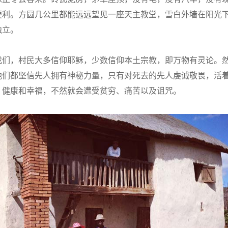
便利。方圆几公里都能远远望见一座天主教堂，雪白外墙在阳光
独立。
我们，村民大多信仰耶稣，少数信仰本土宗教，即万物有灵论。
他们都坚信先人拥有神秘力量，只有对死去的先人虔诚敬畏，活
、健康和幸福，不然就会遭受贫穷、痛苦以及诅咒。