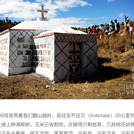
向导就带着我们翻山越岭，前往安齐拉贝（Antsirabe）20公里
土坡上种满桉树，玉米已收割完，庄稼地只剩枯草，几枝桃花娇
球正冬去春来。砖瓦泥房，茅草屋顶，没有电，没有汽车，没有