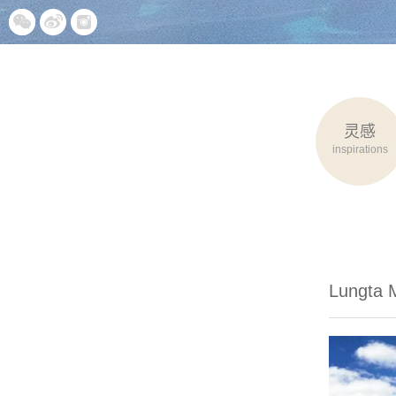
灵感
inspirations
Lungta