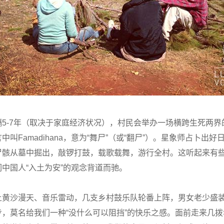
隔5-7年（取决于家庭经济状况），村民会举办一场横跨生死两界
中叫Famadihana，意为“舞尸”（或“翻尸”）。星象师占卜出好
尸骸从墓中掘出，敲锣打鼓，载歌载舞，游行全村。这听起来有
中国人“入土为安”的观念背道而驰。
上黄沙漫天、音乐雷动，几支乡村鼓乐队轮番上阵，男女老少盛
步，莫名给我们一种“没什么可以阻挡”的快乐之感。面前走来几拨