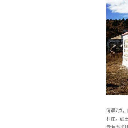
清晨7点，
村庄。红
露着南半