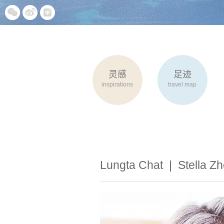
灵感
足迹
inspirations
travel map
Lungta Chat |
Stella